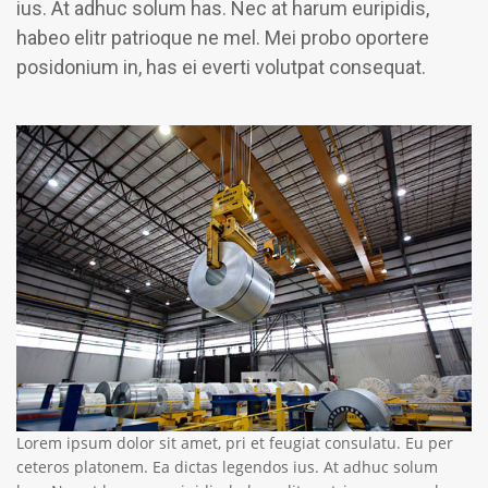
ius. At adhuc solum has. Nec at harum euripidis,
habeo elitr patrioque ne mel. Mei probo oportere
posidonium in, has ei everti volutpat consequat.
Lorem ipsum dolor sit amet, pri et feugiat consulatu. Eu per
ceteros platonem. Ea dictas legendos ius. At adhuc solum