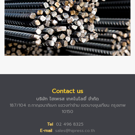
Contact us
บริษัท ไฮเพรส เทคโนโลยี่ จำกัด
187/104 ถ.กาญจนาภิเษก แขวงท่าข้าม เขตบางขุนเทียน กรุงเทพ
10150
Tel
02 496 8325
E-mail
sales@hipress.co.th